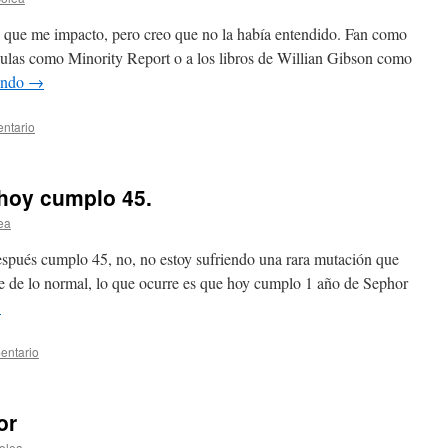
 que me impacto, pero creo que no la había entendido. Fan como
lículas como Minority Report o a los libros de Willian Gibson como
endo
→
ntario
 hoy cumplo 45.
ea
después cumplo 45, no, no estoy sufriendo una rara mutación que
 de lo normal, lo que ocurre es que hoy cumplo 1 año de Sephor
→
entario
or
olea