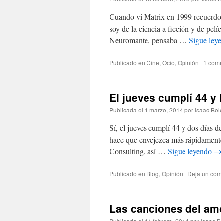
Cuando vi Matrix en 1999 recuerdo
soy de la ciencia a ficción y de pe
Neuromante, pensaba …
Sigue ley
Publicado en
Cine
,
Ocio
,
Opinión
|
1 come
El jueves cumplí 44 y
Publicada el
1 marzo, 2014
por
Isaac Bol
Sí, el jueves cumplí 44 y dos días 
hace que envejezca más rápidamente
Consulting, así …
Sigue leyendo
Publicado en
Blog
,
Opinión
|
Deja un com
Las canciones del am
Publicada el
14 febrero, 2014
por
Isaac B