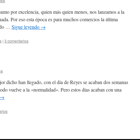
lea
sumo por excelencia, quien más quien menos, nos lanzamos a la
nada. Por eso esta época es para muchos comercios la última
dido …
Sigue leyendo
→
a
|
3 comentarios
ea
jor dicho han llegado, con el día de Reyes se acaban dos semanas
todo vuelve a la «normalidad». Pero estos días acaban con una
→
arios