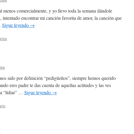
 al menos comercialmente, y yo llevo toda la semana dándole
, intentado encontrar mi canción favorita de amor, la canción que
 …
Sigue leyendo
→
rios
lea
os sido por definición “pedigüeños”, siempre hemos querido
ndo eres padre te das cuenta de aquellas actitudes y las ves
oca “lidiar” …
Sigue leyendo
→
ario