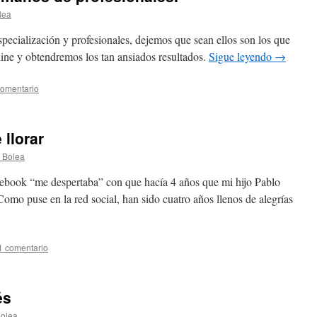
lea
specialización y profesionales, dejemos que sean ellos son los que
ine y obtendremos los tan ansiados resultados.
Sigue leyendo
→
comentario
 llorar
c Bolea
ebook “me despertaba” con que hacía 4 años que mi hijo Pablo
omo puse en la red social, han sido cuatro años llenos de alegrías
1 comentario
és
Bolea