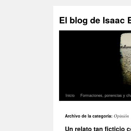
El blog de Isaac 
Inicio
Formaciones, ponencias y c
Saltar
al
Opinión
Archivo de la categoría:
contenido
Un relato tan ficticio