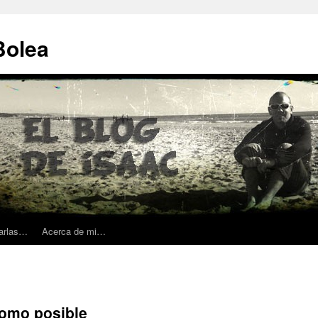
Bolea
harlas…
Acerca de mi…
 como posible