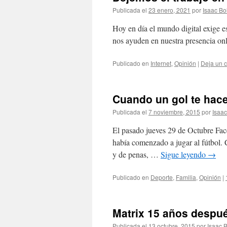
Publicada el
23 enero, 2021
por
Isaac Bo
Hoy en día el mundo digital exige e
nos ayuden en nuestra presencia onl
Publicado en
Internet
,
Opinión
|
Deja un 
Cuando un gol te hace
Publicada el
7 noviembre, 2015
por
Isaa
El pasado jueves 29 de Octubre Fac
había comenzado a jugar al fútbol. C
y de penas, …
Sigue leyendo
→
Publicado en
Deporte
,
Familia
,
Opinión
|
Matrix 15 años despu
Publicada el
13 octubre, 2015
por
Isaac 