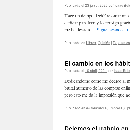
Publicada el
23 junio, 2025
por
Isaac Bol
Hace un tiempo decidí retomar mi afi
dedicar para leer, y lo consigo graci
me ha llevado …
Sigue leyendo
→
Publicado en
Libros
,
Opinión
|
Deja un c
El cambio en los hábi
Publicada el
19 abril, 2021
por
Isaac Bol
Dedicándome como me dedico al mund
brutal aumento de las compras onli
pero esto me da la impresión que 
Publicado en
e-Commerce
,
Empresa
,
Opi
Dejemos el trabajo en