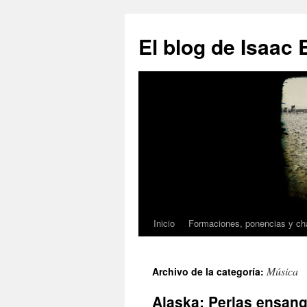
El blog de Isaac 
Inicio
Formaciones, ponencias y c
Saltar
al
Música
Archivo de la categoría:
contenido
Alaska: Perlas ensang