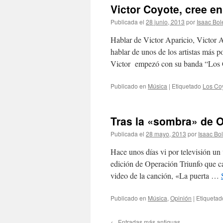
Victor Coyote, cree en
Publicada el
28 junio, 2013
por
Isaac Bol
Hablar de Victor Aparicio, Victor 
hablar de unos de los artistas más
Victor empezó con su banda “Los 
Publicado en
Música
|
Etiquetado
Los Co
Tras la «sombra» de O
Publicada el
28 mayo, 2013
por
Isaac Bo
Hace unos días vi por televisión un
edición de Operación Triunfo que c
video de la canción, «La puerta …
Publicado en
Música
,
Opinión
|
Etiquetad
←
Entradas más antiguas