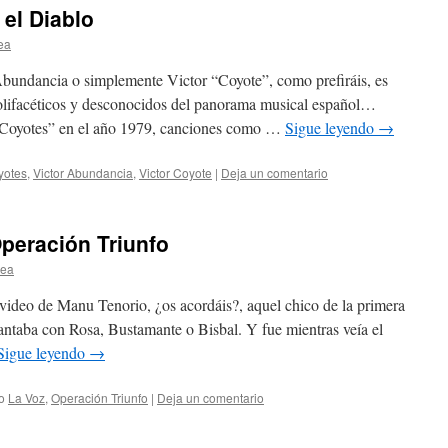
 el Diablo
ea
Abundancia o simplemente Victor “Coyote”, como prefiráis, es
 polifacéticos y desconocidos del panorama musical español…
Coyotes” en el año 1979, canciones como …
Sigue leyendo
→
yotes
,
Victor Abundancia
,
Victor Coyote
|
Deja un comentario
peración Triunfo
lea
 video de Manu Tenorio, ¿os acordáis?, aquel chico de la primera
antaba con Rosa, Bustamante o Bisbal. Y fue mientras veía el
Sigue leyendo
→
o
La Voz
,
Operación Triunfo
|
Deja un comentario