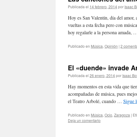
Publicada el
14 febrero, 2014
por
Isaac B
Hoy es San Valentín, día del amor,
vueltas a esta fecha pero con música
hoy regalarle a la persona amada,
Publicado en
Música
,
Opinión
|
2 comenta
El «duende» invade A
Publicada el
26 enero, 2014
por
Isaac Bo
Hay momentos en esta vida que tiene
acompañadas de música, pues mejor 
el Teatro Arbolé, cuando …
Sigue 
Publicado en
Música
,
Ocio
,
Zaragoza
|
Et
Deja un comentario