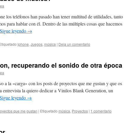
lea
 los teléfonos han pasado han tener multitud de utilidades, tanto
mos para hablar con él. Dentro de las múltiples cosas que hacemos
Sigue leyendo
→
Etiquetado
iphone
,
Juegos
,
música
|
Deja un comentario
ion, recuperando el sonido de otra época
lea
o a la «carga» con los posts de proyectos que me gustan y que os
a entrevista la quiero dedicar a Vinilos Blank Generation, un
Sigue leyendo
→
oyectos que me gustan
|
Etiquetado
música
,
Proyectos
|
1 comentario
or