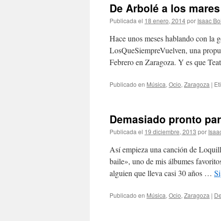
De Arbolé a los mares
Publicada el
18 enero, 2014
por
Isaac Bo
Hace unos meses hablando con la ge
LosQueSiempreVuelven, una propuest
Febrero en Zaragoza. Y es que Tea
Publicado en
Música
,
Ocio
,
Zaragoza
|
Et
Demasiado pronto par
Publicada el
19 diciembre, 2013
por
Isaa
Así empieza una canción de Loquill
baile», uno de mis álbumes favorito
alguien que lleva casi 30 años …
S
Publicado en
Música
,
Ocio
,
Zaragoza
|
De