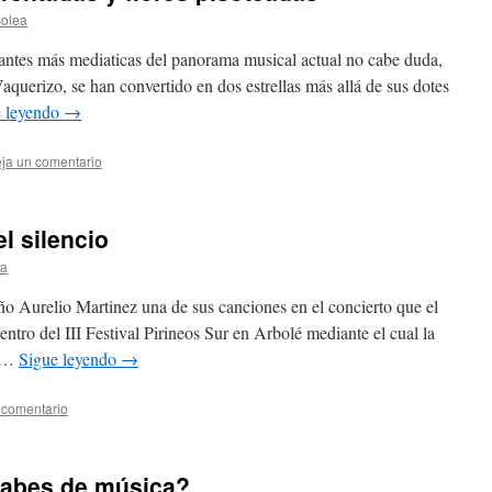
Bolea
tantes más mediaticas del panorama musical actual no cabe duda,
querizo, se han convertido en dos estrellas más allá de sus dotes
e leyendo
→
ja un comentario
el silencio
ea
o Aurelio Martinez una de sus canciones en el concierto que el
ntro del III Festival Pirineos Sur en Arbolé mediante el cual la
a …
Sigue leyendo
→
 comentario
sabes de música?