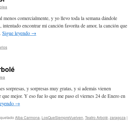
olea
 al menos comercialmente, y yo llevo toda la semana dándole
, intentado encontrar mi canción favorita de amor, la canción que
 …
Sigue leyendo
→
rios
rbolé
lea
s sorpresas, y sorpresas muy gratas, y si además vienen
que mejor. Y eso fue lo que me paso el viernes 24 de Enero en
leyendo
→
iquetado
Alba Carmona
,
LosQueSiempreVuelven
,
Teatro Arbolé
,
zaragoza
|