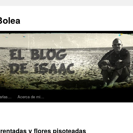
Bolea
harlas…
Acerca de mi…
rentadas y flores pisoteadas