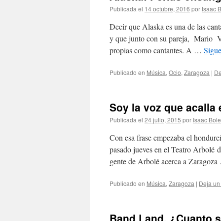
Publicada el
14 octubre, 2016
por
Isaac 
Decir que Alaska es una de las can
y que junto con su pareja, Mario Va
propias como cantantes. A …
Sigu
Publicado en
Música
,
Ocio
,
Zaragoza
|
De
Soy la voz que acalla 
Publicada el
24 julio, 2015
por
Isaac Bol
Con esa frase empezaba el hondureñ
pasado jueves en el Teatro Arbolé de
gente de Arbolé acerca a Zaragoz
Publicado en
Música
,
Zaragoza
|
Deja un
Band Land, ¿Cuanto 