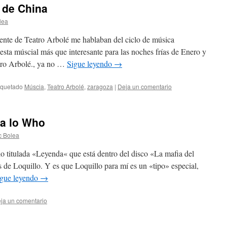
 de China
lea
nte de Teatro Arbolé me hablaban del ciclo de música
a múscial más que interesante para las noches frías de Enero y
tro Arbolé., ya no …
Sigue leyendo
→
iquetado
Múscia
,
Teatro Arbolé
,
zaragoza
|
Deja un comentario
a lo Who
c Bolea
o titulada «Leyenda« que está dentro del disco «La mafia del
s de Loquillo. Y es que Loquillo para mí es un «tipo» especial,
igue leyendo
→
ja un comentario