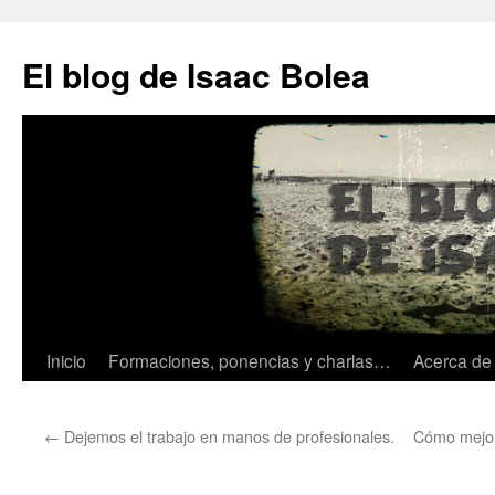
El blog de Isaac Bolea
Inicio
Formaciones, ponencias y charlas…
Acerca d
Saltar
al
←
Dejemos el trabajo en manos de profesionales.
Cómo mejora
contenido