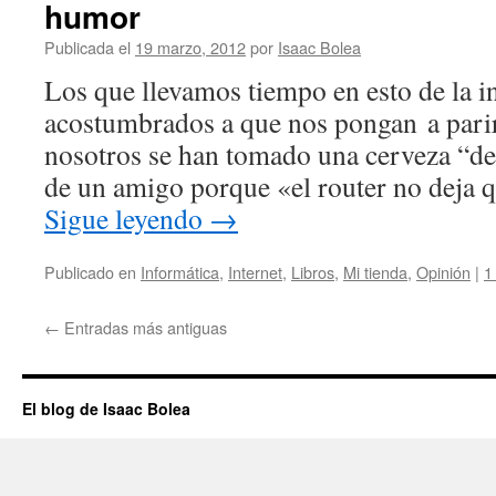
humor
Publicada el
19 marzo, 2012
por
Isaac Bolea
Los que llevamos tiempo en esto de la i
acostumbrados a que nos pongan a parir
nosotros se han tomado una cerveza “de
de un amigo porque «el router no deja
Sigue leyendo
→
Publicado en
Informática
,
Internet
,
Libros
,
Mi tienda
,
Opinión
|
1
←
Entradas más antiguas
El blog de Isaac Bolea