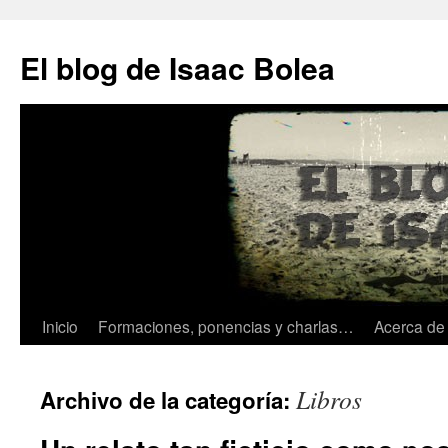
El blog de Isaac Bolea
Inicio
Formaciones, ponencias y charlas…
Acerca d
Saltar
al
Libros
Archivo de la categoría:
contenido