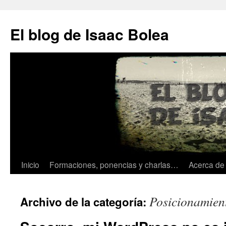
El blog de Isaac Bolea
Inicio
Formaciones, ponencias y charlas…
Acerca d
Saltar
al
Posicionamien
Archivo de la categoría:
contenido