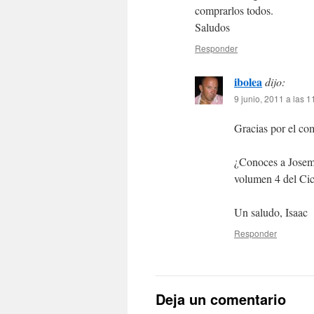
comprarlos todos.
Saludos
Responder
ibolea
dijo:
9 junio, 2011 a las 1
Gracias por el co
¿Conoces a Josem
volumen 4 del Cicl
Un saludo, Isaac
Responder
Deja un comentario