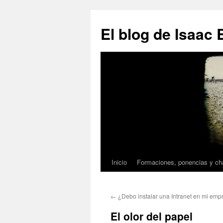
El blog de Isaac 
Inicio
Formaciones, ponencias y c
Saltar
al
←
¿Debo instalar una Intranet en mi emp
contenido
El olor del papel