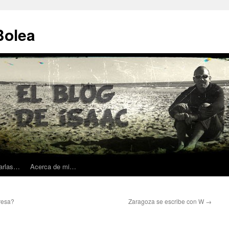
Bolea
harlas…
Acerca de mi…
resa?
Zaragoza se escribe con W
→